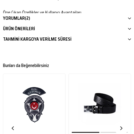
Öne Çıkan Özellikler ve Kullanıcı Avantajları
YORUMLAR
(2)
65cm Standart Uzunluk:
Devriye ve müdahale esnasında ideal erişim
mesafesi sunarak güvenlik görevlisinin güvenli alanda kalmasını
ÜRÜN ÖNERILERI
sağlar.
Fonksiyonel T-Model (Yan Sap):
Yan sapı sayesinde gelen darbeleri
TAHMINI KARGOYA VERILME SÜRESI
kolayca bloke etmenize, manivela tekniklerini uygulamanıza ve jopun
elden alınmasını zorlaştırmanıza imkan tanır.
Yüksek Yoğunluklu Sert Kauçuk:
Darbelere ve zorlamalara karşı
üstün mukavemet gösteren sertleştirilmiş kauçuk bileşen, kırılma ve
Bunları da Beğenebilirsiniz
çatlama yapmaz.
Çift Yönlü Tutuş Ergonomisi:
Hem ana sap hem de yan sap
üzerindeki tırtıklı doku, terleme veya yağmurlu hava gibi şartlarda
elden kaymayı önleyerek tam hakimiyet sunur.
Gelişmiş Savunma Kabiliyeti:
T-tasarımı, kolun ön kısmını koruyacak
şekilde pozisyon almaya yardımcı olur; bu da yakın mesafe
müdahalelerinde yüksek koruma sağlar.
Dengeli Ağırlık Merkezi:
65cm uzunluğa rağmen optimize edilmiş
ağırlık dağılımı sayesinde seri hareket imkanı verir ve uzun mesailerde
belde yorgunluk yapmaz.
Aşınmaya Dayanıklı Yüzey:
Sert zemin temaslarına ve sürtünmelere