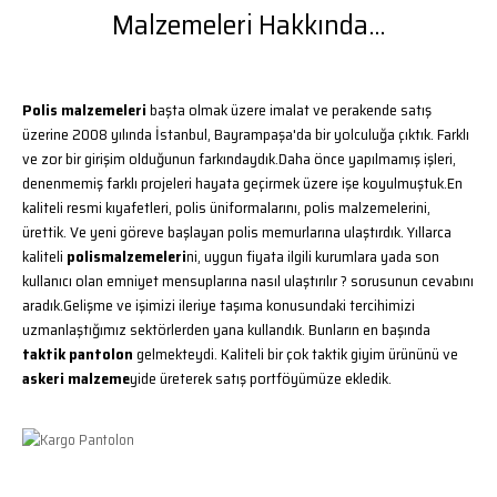
Malzemeleri Hakkında...
Polis malzemeleri
başta olmak üzere imalat ve perakende satış
üzerine 2008 yılında İstanbul, Bayrampaşa'da bir yolculuğa çıktık. Farklı
ve zor bir girişim olduğunun farkındaydık.Daha önce yapılmamış işleri,
denenmemiş farklı projeleri hayata geçirmek üzere işe koyulmuştuk.En
kaliteli resmi kıyafetleri, polis üniformalarını, polis malzemelerini,
ürettik. Ve yeni göreve başlayan polis memurlarına ulaştırdık. Yıllarca
kaliteli
polismalzemeleri
ni, uygun fiyata ilgili kurumlara yada son
kullanıcı olan emniyet mensuplarına nasıl ulaştırılır ? sorusunun cevabını
aradık.Gelişme ve işimizi ileriye taşıma konusundaki tercihimizi
uzmanlaştığımız sektörlerden yana kullandık. Bunların en başında
taktik pantolon
gelmekteydi. Kaliteli bir çok taktik giyim ürününü ve
askeri malzeme
yide üreterek satış portföyümüze ekledik.