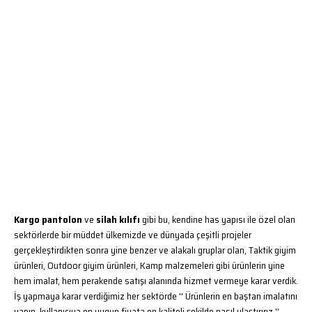
Kargo pantolon
ve
silah kılıfı
gibi bu, kendine has yapısı ile özel olan
sektörlerde bir müddet ülkemizde ve dünyada çeşitli projeler
gerçekleştirdikten sonra yine benzer ve alakalı gruplar olan, Taktik giyim
ürünleri, Outdoor giyim ürünleri, Kamp malzemeleri gibi ürünlerin yine
hem imalat, hem perakende satışı alanında hizmet vermeye karar verdik.
İş yapmaya karar verdiğimiz her sektörde '' Ürünlerin en baştan imalatını
yapıp, kullanıcıya en uygun fiyata en kaliteli şekilde nasıl ulaştırırız ''