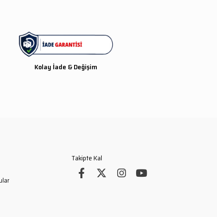
yüzeyi toz ve yağ tutmaz;
kirlendiğinde suyla yıkanarak
veya nemli bezle silinerek ilk
günkü parlaklığına döner.
Esnek Kauçuk Alaşım:
Esnek
yapısı sayesinde üniformanın
Kolay İade & Değişim
hareketlerine ve kol kavislerine
tam uyum sağlar, takılmalarda
kopma veya deformasyon
yapmaz.
Resmi Renk Disiplini:
Hava
Kuvvetleri’nin kurumsal
renklerine sadık kalınarak
hazırlanmış, yansıma
yapmayan mat renk tonları.
Takipte Kal
Teknik Bilgiler
ular
Materyal:
1. Kalite Yumuşak
PVC (Kauçuk Karışımlı).
Boyut:
9 cm.