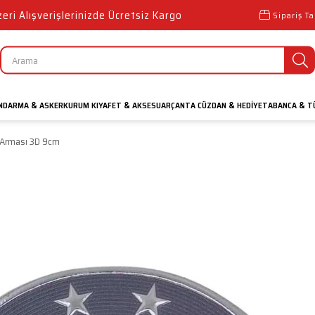
ri Alışverişlerinizde Ücretsiz Kargo
Sipariş Ta
NDARMA
ASKER
KURUM KIYAFET
AKSESUAR
ÇANTA CÜZDAN
HEDIYE
TABANCA
TÜ
&
&
&
&
i Arması 3D 9cm