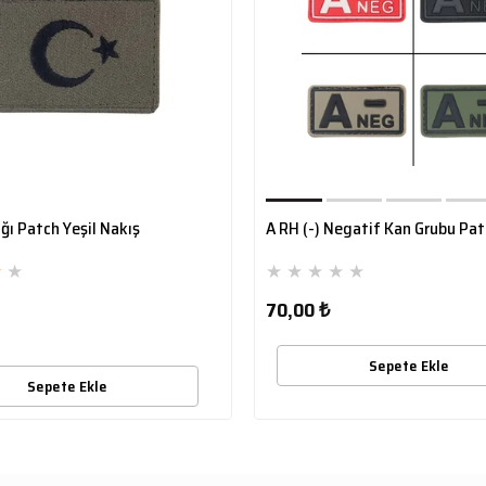
ğı Patch Yeşil Nakış
A RH (-) Negatif Kan Grubu Pa
★
★
★
★
★
★
★
70,00 ₺
Sepete Ekle
Sepete Ekle