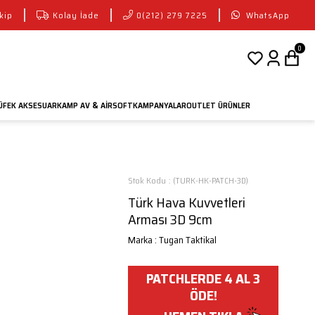
kip
Kolay İade
0(212) 279 7225
WhatsApp
0
FEK AKSESUAR
KAMP AV
AIRSOFT
KAMPANYALAR
OUTLET ÜRÜNLER
&
Stok Kodu
(TURK-HK-PATCH-3D)
Türk Hava Kuvvetleri
Arması 3D 9cm
Marka
:
Tugan Taktikal
PATCHLERDE 4 AL 3
ÖDE!