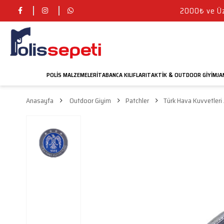
2000₺ ve Üze
POLIS MALZEMELERI
TABANCA KILIFLARI
TAKTIK
OUTDOOR GIYIM
JA
&
Anasayfa
Outdoor Giyim
Patchler
Türk Hava Kuvvetler