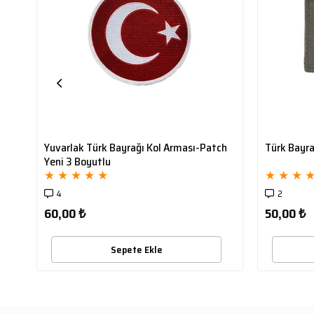
Yuvarlak Türk Bayrağı Kol Arması-Patch
Türk Bayra
Yeni 3 Boyutlu
★
★
★
★
★
★
★
★
4
2
60,00 ₺
50,00 ₺
Sepete Ekle