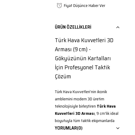
Fiyat Düşünce Haber Ver
ÜRÜN ÖZELLIKLERI
Türk Hava Kuvvetleri 3D
Arması (9 cm) -
Gökyüzünün Kartalları
İçin Profesyonel Taktik
Çözüm
Türk Hava Kuvvetleri’nin ikonik
amblemini modern 3D üretim
teknolojisiyle birleştiren
Türk Hava
Kuvvetleri 3D Arması
, 9 cm’lik ideal
boyutuyla tüm taktik ekipmanlarda
görünürlüğü artırır.
YORUMLAR
(0)