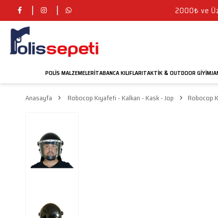
2000₺ ve Üze
POLIS MALZEMELERI
TABANCA KILIFLARI
TAKTIK
OUTDOOR GIYIM
JA
&
Anasayfa
Robocop Kıyafeti - Kalkan - Kask - Jop
Robocop K