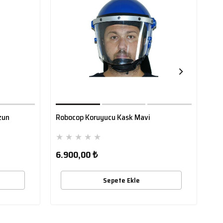
zun
Robocop Koruyucu Kask Mavi
Rob
★
★
★
★
★
★
6.900,00 ₺
6.
Sepete Ekle