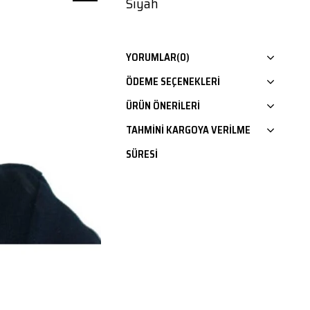
Siyah
YORUMLAR
(0)
ÖDEME SEÇENEKLERI
ÜRÜN ÖNERILERI
TAHMINI KARGOYA VERILME
SÜRESI