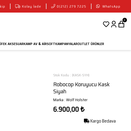
kip
Kolay İade
0(212) 279 7225
WhatsApp
0
FEK AKSESUAR
KAMP AV
AIRSOFT
KAMPANYALAR
OUTLET ÜRÜNLER
&
Stok Kodu
(KASK-SYH)
Robocop Koruyucu Kask
Siyah
Marka
:
Wolf Holster
6.900,00 ₺
Kargo Bedava