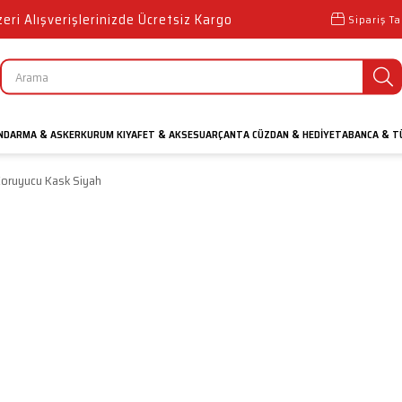
ri Alışverişlerinizde Ücretsiz Kargo
Sipariş Ta
NDARMA
ASKER
KURUM KIYAFET
AKSESUAR
ÇANTA CÜZDAN
HEDIYE
TABANCA
TÜ
&
&
&
&
oruyucu Kask Siyah