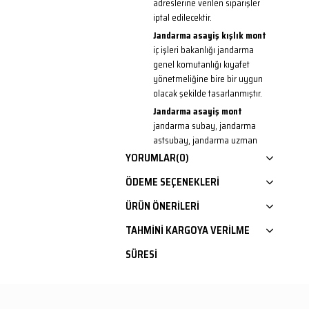
adreslerine verilen siparişler
iptal edilecektir.
Jandarma asayiş kışlık
mont
iç işleri bakanlığı jandarma
genel komutanlığı kıyafet
yönetmeliğine bire bir uygun
olacak şekilde tasarlanmıştır.
Jandarma asayiş mont
jandarma subay, jandarma
astsubay, jandarma uzman
çavuş rütbeli personelleri için
YORUMLAR
(0)
uygundur.
ÖDEME SEÇENEKLERI
Jandarma montu
kumaş yapısı
itibari ile su ve rüzgar
ÜRÜN ÖNERILERI
geçirmeyen kumaştan imal
TAHMINI KARGOYA VERILME
edilmiş olup içi kapitone
astarlıdır.
SÜRESI
Kolları fermuarlı olup
istenildiğinde kolları çıkartılarak
yelek olarak da kullanılabilir.