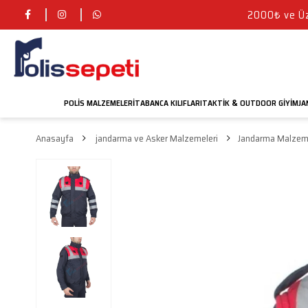
2000₺ ve Üze
POLIS MALZEMELERI
TABANCA KILIFLARI
TAKTIK
OUTDOOR GIYIM
JA
&
Anasayfa
jandarma ve Asker Malzemeleri
Jandarma Malzeme