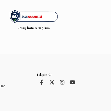
Mont üzerindeki kaliteli
reflektörler gece uygulama ve
görevlerinde görevli personelin
rahatça görünmesini sağlar.
Not:Bu mont sadece resmi
jandarma personeline satılır ve
Kolay İade & Değişim
resmi jandarma birim
adreslerine gönderilir.
Görsel deki manken ölçüleri
1.80 cm 85 kg olup M beden
giymiştir sizde beden ölçünüzü
manken ölçülerine göre
belirleyebilirsiniz.
Takipte Kal
ular