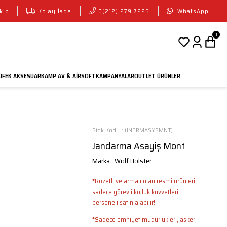
kip
Kolay İade
0(212) 279 7225
WhatsApp
0
FEK AKSESUAR
KAMP AV
AIRSOFT
KAMPANYALAR
OUTLET ÜRÜNLER
&
Stok Kodu
(JNDRMASYSMNT)
Jandarma Asayiş Mont
Marka
:
Wolf Holster
*Rozetli ve armalı olan resmi ürünleri
sadece görevli kolluk kuvvetleri
personeli satın alabilir!
*Sadece emniyet müdürlükleri, askeri