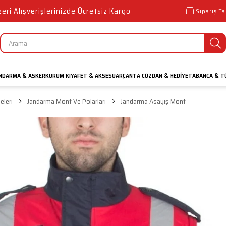
ri Alışverişlerinizde Ücretsiz Kargo
Sipariş Ta
NDARMA
ASKER
KURUM KIYAFET
AKSESUAR
ÇANTA CÜZDAN
HEDIYE
TABANCA
TÜ
&
&
&
&
leri
Jandarma Mont Ve Polarları
Jandarma Asayiş Mont