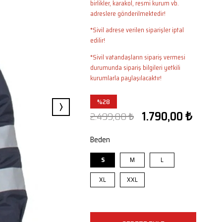
birlikler, karakol, resmi kurum vb.
adreslere gönderilmektedir!
*Sivil adrese verilen siparişler iptal
edilir!
*Sivil vatandaşların sipariş vermesi
durumunda sipariş bilgileri yetkili
kurumlarla paylaşılacaktır!
›
%
28
1.790,00 ₺
2.499,00 ₺
İndirim
Beden
S
M
L
XL
XXL