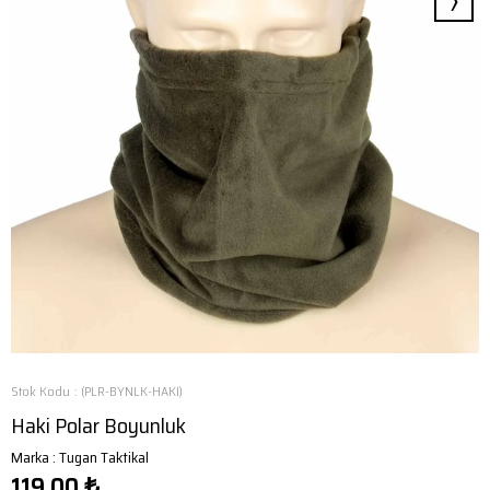
›
Stok Kodu
(PLR-BYNLK-HAKI)
Haki Polar Boyunluk
Marka
:
Tugan Taktikal
119,00 ₺