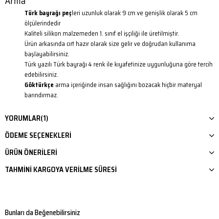
Arma
Türk bayrağı peç
leri uzunluk olarak 9 cm ve genişlik olarak 5 cm
ölçülerindedir
Kaliteli silikon malzemeden 1. sınıf el işçiliği ile üretilmiştir.
Ürün arkasında cırt hazır olarak size gelir ve doğrudan kullanıma
başlayabilirsiniz.
Türk yazılı Türk bayrağı 4 renk ile kıyafetinize uygunluğuna göre tercih
edebilirsiniz.
Göktürkçe
arma içeriğinde insan sağlığını bozacak hiçbir materyal
barındırmaz.
YORUMLAR
(1)
ÖDEME SEÇENEKLERI
ÜRÜN ÖNERILERI
TAHMINI KARGOYA VERILME SÜRESI
Bunları da Beğenebilirsiniz