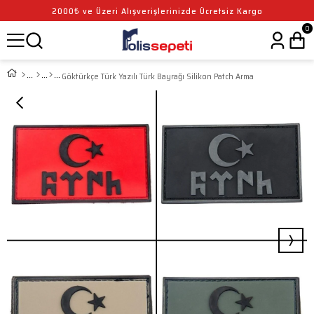
2000₺ ve Üzeri Alışverişlerinizde Ücretsiz Kargo
0
Göktürkçe Türk Yazılı Türk Bayrağı Silikon Patch Arma
›