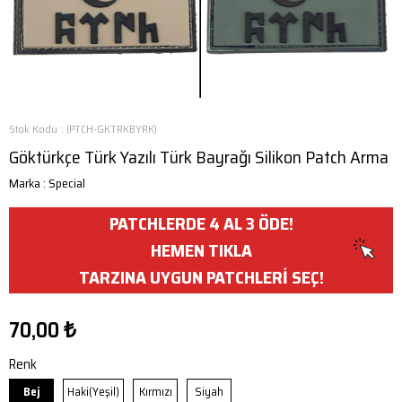
Stok Kodu
(PTCH-GKTRKBYRK)
Göktürkçe Türk Yazılı Türk Bayrağı Silikon Patch Arma
Marka
:
Special
PATCHLERDE 4 AL 3 ÖDE!
HEMEN TIKLA
TARZINA UYGUN PATCHLERİ SEÇ!
70,00 ₺
Renk
Bej
Haki(Yeşil)
Kırmızı
Siyah