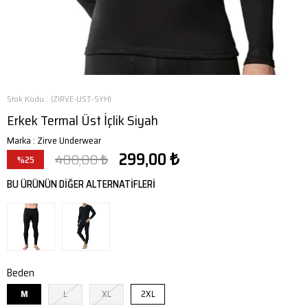
Stok Kodu
(ZIRVE-UST-SYH)
Erkek Termal Üst İçlik Siyah
Marka
:
Zirve Underwear
299,00 ₺
400,00 ₺
%
25
İndirim
BU ÜRÜNÜN DİĞER ALTERNATİFLERİ
Beden
M
L
XL
2XL