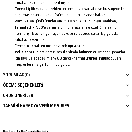
muahafaza etmek için üretilmiştir.
Termal içlik
vücutta üretilen teri emmez dışarı atar ve bu sayede terin
soğumasından kayanklı üşüme problemi ortadan kalkar.
Pamuklu ve yünlü ürünler vücut ısısının %100'nü dışarı verirken,
termal içlik
%80'e varan ısıyı muhafaza etme özelliğine sahiptir.
Termal içilik esnek yumuşak dokusu ile vücudu sarar kişiye asla
rahatsızlık vermez.
Termal içlik bakteri üretmez, kokuyu azaltır.
Polis sepeti
olarak arazi koşullardında bulunanlar ve spor yapanlar
için tavsiye edeceğimiz %100 gerçek termal ürünleri ihtiyaç duyan
müşterilerimiz için temin ediyoruz.
YORUMLAR
(0)
ÖDEME SEÇENEKLERI
ÜRÜN ÖNERILERI
TAHMINI KARGOYA VERILME SÜRESI
Bunları da Beğenebilirsiniz