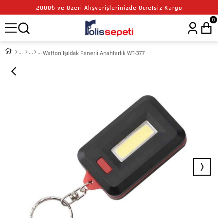
2000₺ ve Üzeri Alışverişlerinizde Ücretsiz Kargo
0
Watton Işıldak Fenerli Anahtarlık WT-377
›