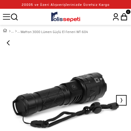
2000₺ ve Üzeri Alışverişlerinizde Ücretsiz Kargo
0
Watton 3000 Lümen Güçlü El Feneri WT-604
›