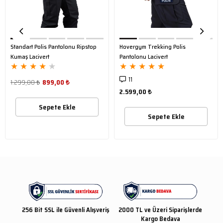
Standart Polis Pantolonu Ripstop
Hovergym Trekking Polis
Kumaş Lacivert
Pantolonu Lacivert
★
★
★
★
★
★
★
★
★
★
11
1.299,00 ₺
899,00 ₺
2.599,00 ₺
Sepete Ekle
Sepete Ekle
256 Bit SSL ile Güvenli Alışveriş
2000 TL ve Üzeri Siparişlerde
Kargo Bedava