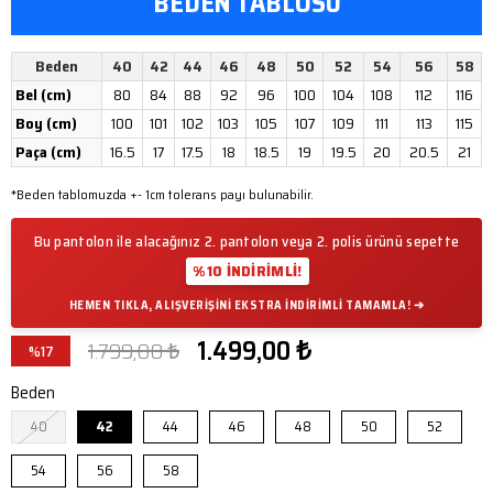
BEDEN TABLOSU
Beden
40
42
44
46
48
50
52
54
56
58
Bel (cm)
80
84
88
92
96
100
104
108
112
116
Boy (cm)
100
101
102
103
105
107
109
111
113
115
Paça (cm)
16.5
17
17.5
18
18.5
19
19.5
20
20.5
21
*Beden tablomuzda +- 1cm tolerans payı bulunabilir.
Bu pantolon ile alacağınız 2. pantolon veya 2. polis ürünü sepette
%10 İNDİRİMLİ!
HEMEN TIKLA, ALIŞVERIŞINI EKSTRA INDIRIMLI TAMAMLA! ➔
1.499,00 ₺
1.799,00 ₺
%
17
İndirim
Beden
40
42
44
46
48
50
52
54
56
58