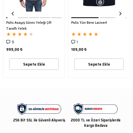
kalitesiyle güvenlik güçlerinin ve outdoor tutkunlarının ihtiyaçlarını eksiksiz
bir şekilde karşılamak için üretilmiştir.
Polis Asayiş Görev Yeleği Çift
Polis Yün Bere Lacivert
Taraflı Yelek
★
★
★
★
★
★
★
★
★
★
9
1
999,00 ₺
109,00 ₺
Sepete Ekle
Sepete Ekle
256 Bit SSL ile Güvenli Alışveriş
2000 TL ve Üzeri Siparişlerde
Kargo Bedava