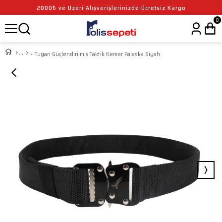
2000₺ ve Üzeri Alışverişlerinizde Ücretsiz Kargo
0
Tugan Güçlendirilmiş Taktik Kemer Palaska Siyah
›