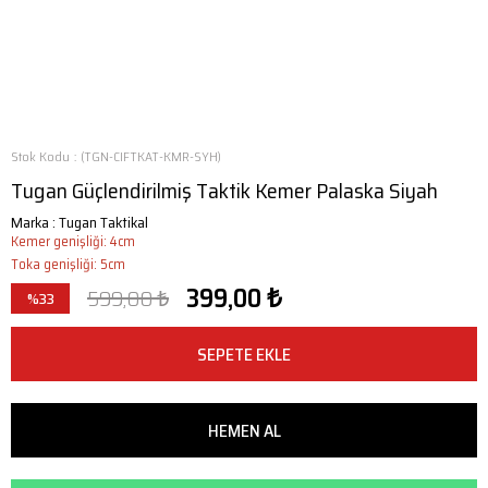
Stok Kodu
(TGN-CIFTKAT-KMR-SYH)
Tugan Güçlendirilmiş Taktik Kemer Palaska Siyah
Marka
:
Tugan Taktikal
Kemer genişliği: 4cm
Toka genişliği: 5cm
399,00 ₺
599,00 ₺
%
33
İndirim