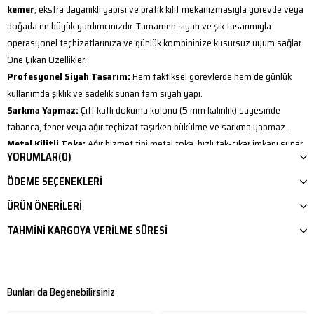
kemer
; ekstra dayanıklı yapısı ve pratik kilit mekanizmasıyla görevde veya
doğada en büyük yardımcınızdır. Tamamen siyah ve şık tasarımıyla
operasyonel teçhizatlarınıza ve günlük kombininize kusursuz uyum sağlar.
Öne Çıkan Özellikler:
Profesyonel Siyah Tasarım:
Hem taktiksel görevlerde hem de günlük
kullanımda şıklık ve sadelik sunan tam siyah yapı.
Sarkma Yapmaz:
Çift katlı dokuma kolonu (5 mm kalınlık) sayesinde
tabanca, fener veya ağır teçhizat taşırken bükülme ve sarkma yapmaz.
Metal Kilitli Toka:
Ağır hizmet tipi metal toka, hızlı tak-çıkar imkanı sunar
YORUMLAR
(0)
ve kesinlikle kayma yapmaz.
Kişiselleştirilebilir Boy:
130 cm uzunluğundadır. Kendi bel ölçünüze göre
ÖDEME SEÇENEKLERI
uç kısmından keserek kolayca kısaltabilirsiniz.
ÜRÜN ÖNERILERI
Standart Uyumluluk:
4 cm genişliği ile tüm taktik ve günlük pantolon
köprülerine uyar.
TAHMINI KARGOYA VERILME SÜRESI
Tamamen yerli üretim olan
Tugan Çift Katlı Taktik Palaska
, arazideki
zorlu şartlardan günlük şehir hayatına kadar her koşulda en güvenilir yol
arkadaşınız olacak. İşlevsel tasarımı ve yıllara meydan okuyan
Bunları da Beğenebilirsiniz
sağlamlığıyla hemen tanışın!