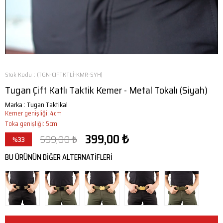
Stok Kodu
(TGN-CIFTKTLİ-KMR-SYH)
Tugan Çift Katlı Taktik Kemer - Metal Tokalı (Siyah)
Marka
:
Tugan Taktikal
Kemer genişliği: 4cm
Toka genişliği: 5cm
399,00 ₺
599,00 ₺
%
33
İndirim
BU ÜRÜNÜN DİĞER ALTERNATİFLERİ