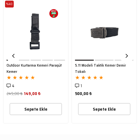
%40
Outdoor Kurtarma Kemeri Paraşüt
5.11 Modeli Taktik Kemer Demir
Kemer
Tokalı
★
★
★
★
★
★
★
★
★
★
4
1
249,00 ₺
149,00 ₺
500,00 ₺
Sepete Ekle
Sepete Ekle