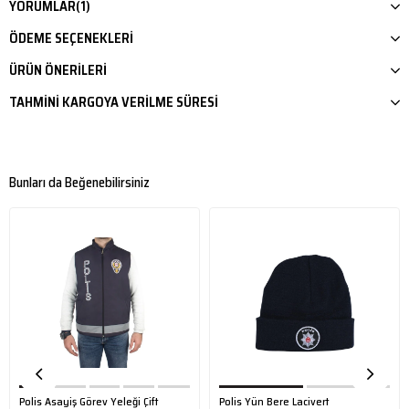
YORUMLAR
(1)
ÖDEME SEÇENEKLERI
ÜRÜN ÖNERILERI
TAHMINI KARGOYA VERILME SÜRESI
Bunları da Beğenebilirsiniz
Polis Asayiş Görev Yeleği Çift
Polis Yün Bere Lacivert