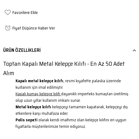
Favorilere Ekle
Fiyat Düşünce Haber Ver
ÜRÜN ÖZELLIKLERI
Toptan Kapalı Metal Kelepçe Kılıfı - En Az 50 Adet
Alım
Kapalı metal kelepçe kılıfı
, resmi kıyafette palaska üzerinde
kuıllanım için imal edilmiştir.
Kapalı kumaş kelepçe kılıfı
dayanıklı imperteks kumaştan üretilmiş
olup uzun yıllar kullanım imkanı sunar.
Metal kelepçe kılıfı
kelepçeyi tamamen kapatarak, kelepçeyi dış
etkenlere karşı muhafaza eder.
Polis sepeti
olarak kendi imaltımız olan kelepçe kılıfını en uygun
fiyatlarla müşterilerimize temin ediyoruz.