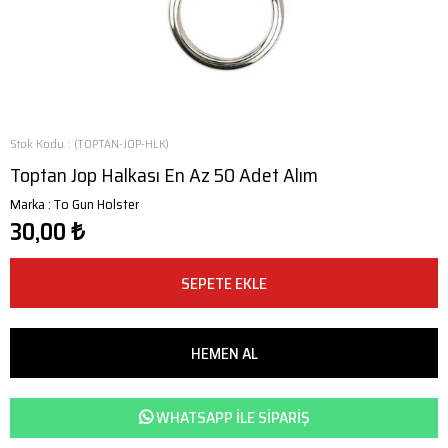
Stok Kodu
(TOPTAN-JOP-HLK)
Toptan Jop Halkası En Az 50 Adet Alım
Marka
:
To Gun Holster
30,00 ₺
WHATSAPP ILE SIPARIŞ