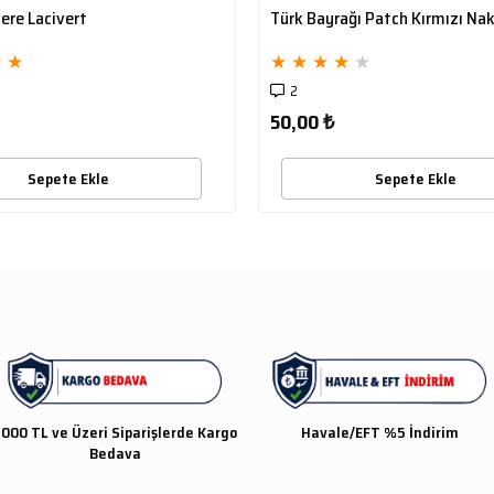
Bere Lacivert
Türk Bayrağı Patch Kırmızı Nak
★
★
★
★
★
★
★
2
50,00 ₺
Sepete Ekle
Sepete Ekle
000 TL ve Üzeri Siparişlerde Kargo
Havale/EFT %5 İndirim
Bedava