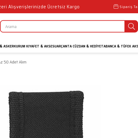
ri Alışverişlerinizde Ücretsiz Kargo
Sipariş Ta
ASKER
KURUM KIYAFET
AKSESUAR
ÇANTA CÜZDAN
HEDIYE
TABANCA
TÜFEK AK
&
&
&
&
Az 50 Adet Alım