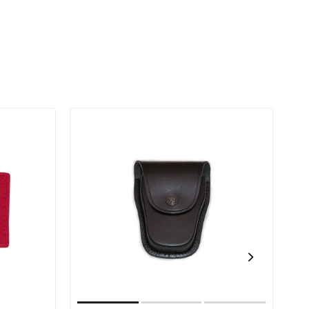
yoğunluklu imperteks kumaş
,
suya, sürtünmeye ve yırtılmaya karşı
üstün direnç gösterir.
Gün boyu hareket halindeki personel
için tasarlanan bu yapı, kılıfın
formunu kaybetmesini engeller ve
jopun güvenli bir şekilde muhafaza
edilmesini sağlar.
Hafifliği sayesinde kemer üzerinde
ekstra yük oluşturmaz, hareket
kabiliyetini kısıtlamaz.
Öne Çıkan Özellikler ve Kurumsal
Avantajlar
Toplu Alım Fiyat Avantajı:
50
adet ve üzeri siparişlerde birim
maliyeti minimize eden