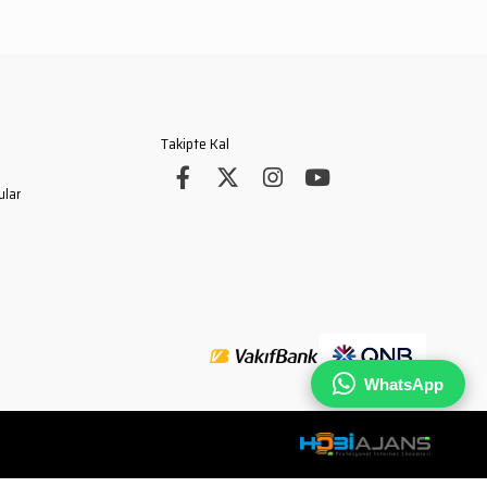
Materyal:
Su itici özellikli
İmperteks Kumaş.
Minimum Sipariş Miktarı:
50
Adet.
Renk:
Siyah.
Takipte Kal
Dikiş:
Endüstriyel mukavemetli
çift dikiş sistemi.
ular
Uyum:
Standart 5 cm ve 6 cm
görev kemerlerine uygun askı
genişliği.
Kullanım ve Uzun Ömür Tavsiyesi
İmperteks yapısı gereği bakım
istemeyen bir üründür.
WhatsApp
Kirlenme durumunda sabunlu bir
bezle silinerek kolayca temizlenebilir.