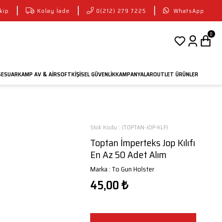
kip
Kolay İade
0(212) 279 7225
WhatsApp
0
SESUAR
KAMP AV
AIRSOFT
KIŞISEL GÜVENLIK
KAMPANYALAR
OUTLET ÜRÜNLER
&
Stok Kodu
(TOPTAN-JOP-KLF)
Toptan İmperteks Jop Kılıfı
En Az 50 Adet Alım
Marka
:
To Gun Holster
45,00 ₺