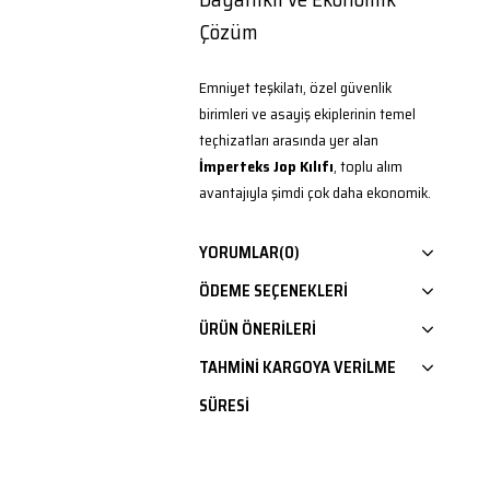
Çözüm
Emniyet teşkilatı, özel güvenlik
birimleri ve asayiş ekiplerinin temel
teçhizatları arasında yer alan
İmperteks Jop Kılıfı
, toplu alım
avantajıyla şimdi çok daha ekonomik.
En az 50 adetlik siparişler
için özel
YORUMLAR
(0)
olarak fiyatlandırılan bu kılıf,
ÖDEME SEÇENEKLERI
personelin jop ekipmanını güvenle ve
hızlı erişilebilir şekilde taşımasını
ÜRÜN ÖNERILERI
sağlar.
TAHMINI KARGOYA VERILME
İmperteks Kumaş Teknolojisi ve
SÜRESI
Operasyonel Mukavemet
Ürünün üretiminde kullanılan
yüksek