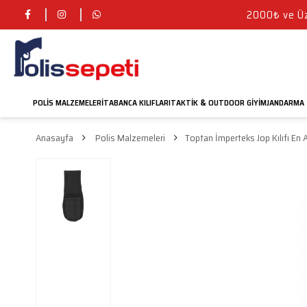
2000₺ ve Üze
POLIS MALZEMELERI
TABANCA KILIFLARI
TAKTIK
OUTDOOR GIYIM
JANDARMA
&
Anasayfa
Polis Malzemeleri
Toptan İmperteks Jop Kılıfı En 