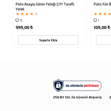
Polis Asayiş Görev Yeleği Çift Taraflı
Polis Yün 
Yelek
★
★
★
★
★
★
★
★
9
1
999,00 ₺
109,00 ₺
Sepete Ekle
256 Bit SSL ile Güvenli Alışveriş
2