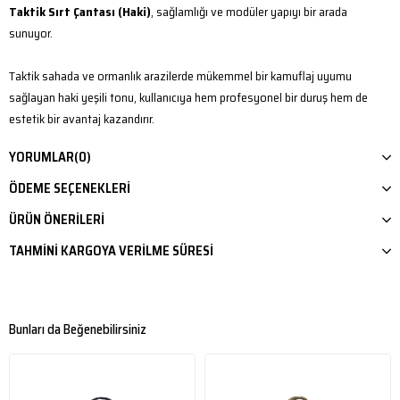
Taktik Sırt Çantası (Haki)
, sağlamlığı ve modüler yapıyı bir arada
sunuyor.
Taktik sahada ve ormanlık arazilerde mükemmel bir kamuflaj uyumu
sağlayan haki yeşili tonu, kullanıcıya hem profesyonel bir duruş hem de
estetik bir avantaj kazandırır.
YORUMLAR
(0)
Ağır yükler altında dahi üstün performans göstermesi için en ince
ayrıntısına kadar tescillenmiş bir mühendislikle üretilmiştir.
ÖDEME SEÇENEKLERI
ÜRÜN ÖNERILERI
Orijinal Lazer Kesim Detayları ve Modüler Genişletilebilirlik
TAHMINI KARGOYA VERILME SÜRESI
Çantanın ön ve yan yüzeylerinde yer alan
orijinal lazer kesim detaylı
özel tasarım
, geleneksel şeritli MOLLE sistemlerine kıyasla çantanın
toplam ağırlığını düşürür ve çok daha modern, pürüzsüz bir görünüm sunar.
Bunları da Beğenebilirsiniz
Bu lazer kesim kanalları kullanarak ek ceplerinizi, mataranızı, ilk yardım
kitlerinizi veya taktik ekipmanlarınızı çantaya güvenle sabitleyebilirsiniz.