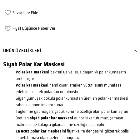
Favorilere Ekle
Fiyat Düşünce Haber Ver
ÜRÜN ÖZELLIKLERI
Siyah Polar Kar Maskesi
Polar kar maskesi
bakteri ye ve ısıya dayanıklı polar kumaşatn
üretilmiştir.
Polar kar maskesi
nemi dışarı atarken vücut ısısını muhafaza
edebilen kaliteli polardan üretilmiştir.
Siyah yumuşak dokulu polar kumaştan üretilen polar kar maskesi
rahat kullanım imkanı sunar.
Tüylenme yapmayan, çabuk kuruma özelliği olan polar kumaştan
üretilen
siyah polar kar maskesi
ayrıca leke tutumaz, çamaşır
maknesinde kolayca yıkanabilme özelliğine sahiptir.
En ucuz polar kar maskesi
​ni fiyat kalite dengesini gözetrek polis
sepeti firması olark sizlere sunuyoruz.