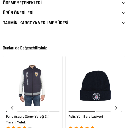
iş) adrese verilen siparişler kabul edilmez.
ÖDEME SEÇENEKLERI
ÜRÜN ÖNERILERI
TAHMINI KARGOYA VERILME SÜRESI
Bunları da Beğenebilirsiniz
Polis Asayiş Görev Yeleği Çift
Polis Yün Bere Lacivert
Taraflı Yelek
★
★
★
★
★
★
★
★
★
★