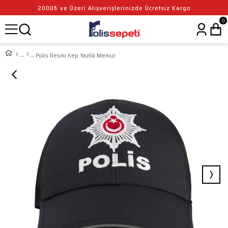
2000₺ ve Üzeri Alışverişlerinizde Ücretsiz Kargo
0
Polis Resmi Kep Yazlık Memur
›