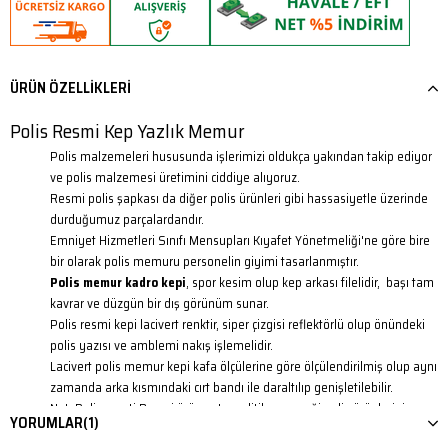
ÜRÜN ÖZELLIKLERI
Polis Resmi Kep Yazlık Memur
Polis malzemeleri hususunda işlerimizi oldukça yakından takip ediyor
ve polis malzemesi üretimini ciddiye alıyoruz.
Resmi polis şapkası da diğer polis ürünleri gibi hassasiyetle üzerinde
durduğumuz parçalardandır.
Emniyet Hizmetleri Sınıfı Mensupları Kıyafet Yönetmeliği'ne göre bire
bir olarak polis memuru personelin giyimi tasarlanmıştır.
Polis memur kadro kepi
, spor kesim olup kep arkası filelidir, başı tam
kavrar ve düzgün bir dış görünüm sunar.
Polis resmi kepi lacivert renktir, siper çizgisi reflektörlü olup önündeki
polis yazısı ve amblemi nakış işlemelidir.
Lacivert polis memur kepi kafa ölçülerine göre ölçülendirilmiş olup aynı
zamanda arka kısmındaki cırt bandı ile daraltılıp genişletilebilir.
Not: Polissepeti Resmi ürün satış politikası gereği polis ürünlerini
YORUMLAR
(1)
sadece polisler alabilir ve emniyet adresine gönderim yapılır. Sivil (ev-