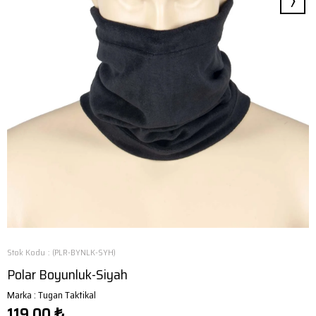
›
Stok Kodu
(PLR-BYNLK-SYH)
Polar Boyunluk-Siyah
Marka
:
Tugan Taktikal
119,00 ₺