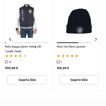
Polis Asayiş Görev Yeleği Çift
Polis Yün Bere Lacivert
Taraflı Yelek
★
★
★
★
★
★
★
★
★
★
9
1
999,00 ₺
109,00 ₺
Sepete Ekle
Sepete Ekle