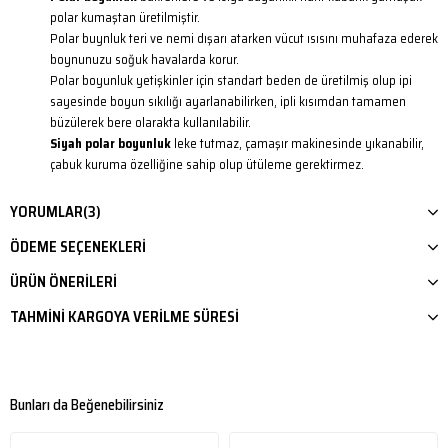
polar kumaştan üretilmiştir.
Polar buynluk teri ve nemi dışarı atarken vücut ısısını muhafaza ederek
boynunuzu soğuk havalarda korur.
Polar boyunluk yetişkinler için standart beden de üretilmiş olup ipi
sayesinde boyun sıkılığı ayarlanabilirken, ipli kısımdan tamamen
büzülerek bere olarakta kullanılabilir.
Siyah polar boyunluk
leke tutmaz, çamaşır makinesinde yıkanabilir,
çabuk kuruma özelliğine sahip olup ütüleme gerektirmez.
YORUMLAR
(3)
ÖDEME SEÇENEKLERI
ÜRÜN ÖNERILERI
TAHMINI KARGOYA VERILME SÜRESI
Bunları da Beğenebilirsiniz