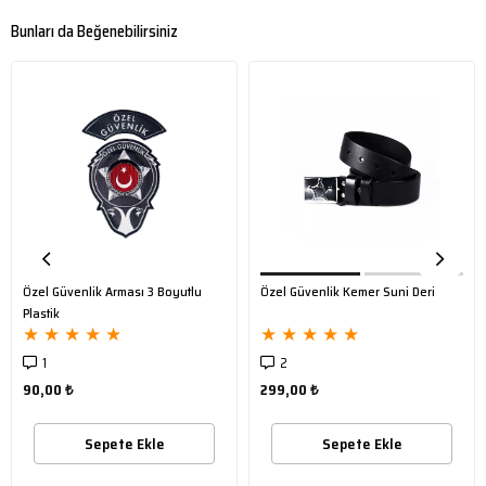
Cüzdan, ihtiyacınız olan tüm alanları en iyi şekilde karşılar ve size rahat
Bunları da Beğenebilirsiniz
bir kullanım imkanı sunar.
Rozetli cüzdan, görevde olan güvenlik personelleri için hem
fonksiyonel bir araç hem de kurumsal kimliklerini gururla
taşıyabilecekleri bir aksesuardır.
NOT: Rozetli ürünler sadece resmi görevlilere satılmaktadır. Sadece
emniyet, polis okulu, jandarma karakolu, askeri birlik ve resmi kurum
adreslerine gönderilmektedir. Sivil kişilerin satın alması durumunda
sipariş iptal edilecektir.
Özel Güvenlik Arması 3 Boyutlu
Özel Güvenlik Kemer Suni Deri
Plastik
★
★
★
★
★
★
★
★
★
★
1
2
90,00 ₺
299,00 ₺
Sepete Ekle
Sepete Ekle