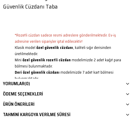
Güvenlik Cüzdanı Taba
*Rozetli cüzdan sadece resmi adreslere gönderilmektedir. Ev-iş
adresine verilen siparişler iptal edilecektir!
Klasik model
özel güvenlik cüzdanı
, kaliteli sığır derisinden
üretilmektedir.
Mini
özel güvenlik rozetli cüzdan
modelimizde 2 adet kağıt para
bölmesi bulunmaktadır.
Deri özel güvenlik cüzdanı
modelimizde 7 adet kart bölmesi
bulunmaktadır.
YORUMLAR
(0)
2 adet büyük şeffaf kimlik ve ehliyet bölmesi, 1 adet standart kimlik
bölmesi sayesinde resmi kimliklerin taşınmasını kolaylaştırır ve
ÖDEME SEÇENEKLERI
pratiklik sağlar.
Ayrıca 1 adet çıtçıtlı kapalı bölmesi mevcuttur. Bozuk para, sim kart, sim
ÜRÜN ÖNERILERI
kart iğnesi vb. eşyalarınızı koyabilirsiniz.
TAHMINI KARGOYA VERILME SÜRESI
Özellikle güvenlik ve kamu hizmeti alanlarında görev yapan
profesyoneller için tasarlanmış bu cüzdan, hem dayanıklılığıyla öne
çıkar hem de kullanıcılarının iş hayatındaki imajını vurgular.