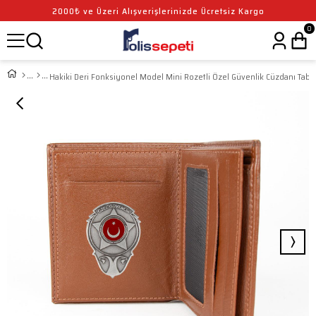
2000₺ ve Üzeri Alışverişlerinizde Ücretsiz Kargo
0
Hakiki Deri Fonksiyonel Model Mini Rozetli Özel Güvenlik Cüzdanı Taba
›