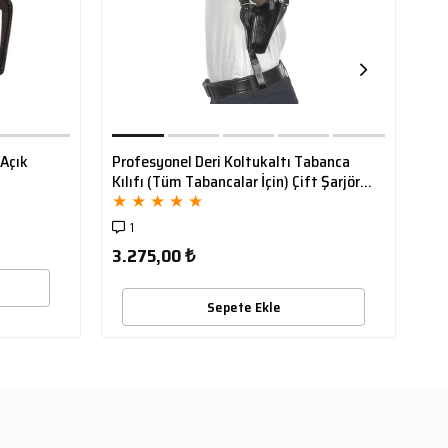
Renk
seçeneği ile bağlantıya
tıklayarak satın alabilirsiniz.
 Açık
Profesyonel Deri Koltukaltı Tabanca
Der
Kılıfı (Tüm Tabancalar İçin) Çift Şarjörlü
İnc
★
★
★
★
★
★
Siyah
1
79
3.275,00 ₺
Sepete Ekle