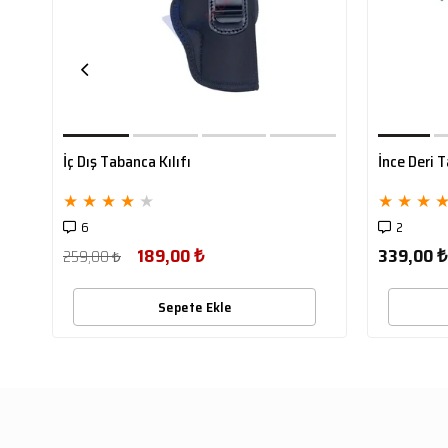
İç Dış Tabanca Kılıfı
İnce Deri T
★
★
★
★
★
★
★
★
6
2
189,00 ₺
339,00 ₺
259,00 ₺
Sepete Ekle