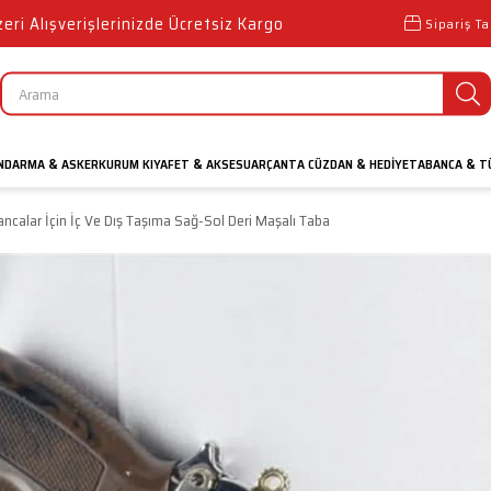
ri Alışverişlerinizde Ücretsiz Kargo
Sipariş Ta
NDARMA
ASKER
KURUM KIYAFET
AKSESUAR
ÇANTA CÜZDAN
HEDIYE
TABANCA
TÜ
&
&
&
&
bancalar İçin İç Ve Dış Taşıma Sağ-Sol Deri Maşalı Taba