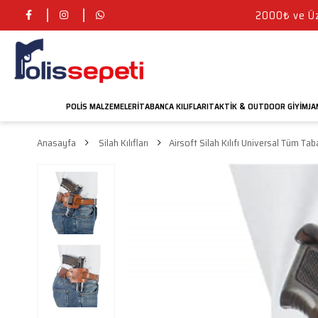
2000₺ ve Üze
POLIS MALZEMELERI
TABANCA KILIFLARI
TAKTIK
OUTDOOR GIYIM
JA
&
Anasayfa
Silah Kılıfları
Airsoft Silah Kılıfı Universal Tüm Ta