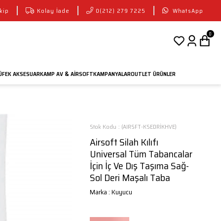
kip
Kolay İade
0(212) 279 7225
WhatsApp
0
FEK AKSESUAR
KAMP AV
AIRSOFT
KAMPANYALAR
OUTLET ÜRÜNLER
&
Stok Kodu
(AIRSFT-KSEDRİKHVE)
Airsoft Silah Kılıfı
Universal Tüm Tabancalar
İçin İç Ve Dış Taşıma Sağ-
Sol Deri Maşalı Taba
Marka
:
Kuyucu