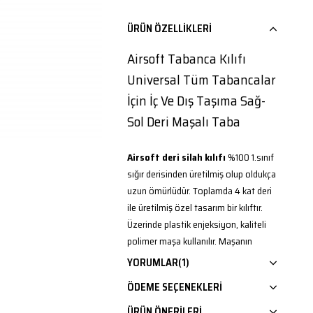
ÜRÜN ÖZELLIKLERI
Airsoft Tabanca Kılıfı
Universal Tüm Tabancalar
İçin İç Ve Dış Taşıma Sağ-
Sol Deri Maşalı Taba
Airsoft deri silah kılıfı
%100 1.sınıf
sığır derisinden üretilmiş olup oldukça
uzun ömürlüdür. Toplamda 4 kat deri
ile üretilmiş özel tasarım bir kılıftır.
Üzerinde plastik enjeksiyon, kaliteli
polimer maşa kullanılır. Maşanın
altındaki çentik sayesinde kemerden
YORUMLAR
(1)
kolay çıkmaz. ( Ürün ölçüleri En: 8 cm.
ÖDEME SEÇENEKLERI
Boy : 12 cm.) ( Toka iç ölçüsü 5 cm).
Orta ebatlı şarjörlü tüm tabancalara
ÜRÜN ÖNERILERI