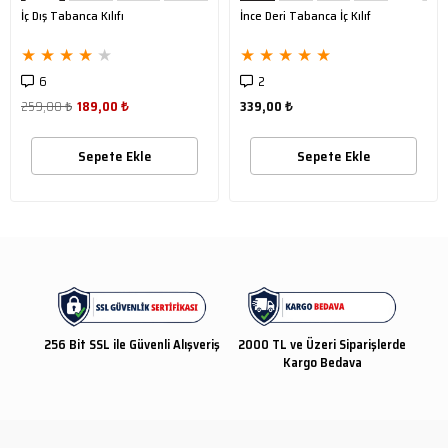
İç Dış Tabanca Kılıfı
İnce Deri Tabanca İç Kılıf
★
★
★
★
★
★
★
★
★
★
6
2
259,00 ₺
189,00 ₺
339,00 ₺
Sepete Ekle
Sepete Ekle
256 Bit SSL ile Güvenli Alışveriş
2000 TL ve Üzeri Siparişlerde
Kargo Bedava