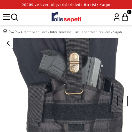
2000₺ ve Üzeri Alışverişlerinizde Ücretsiz Kargo
0
Airsoft Silah Bacak Kılıfı Universal Tüm Tabancalar İçin Solak Siyah
›