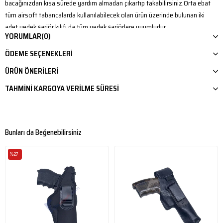
bacağınızdan kısa sürede yardım almadan çıkartıp takabilirsiniz.Orta ebat
tüm airsoft tabancalarda kullanılabilecek olan ürün üzerinde bulunan iki
adet yedek şarjör kılıfı da tüm yedek şarjörlere uyumludur.
YORUMLAR
(0)
ÖDEME SEÇENEKLERI
ÜRÜN ÖNERILERI
TAHMINI KARGOYA VERILME SÜRESI
Bunları da Beğenebilirsiniz
%27