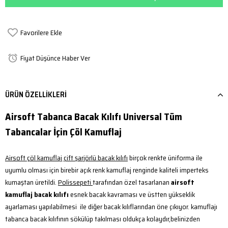
Favorilere Ekle
Fiyat Düşünce Haber Ver
ÜRÜN ÖZELLIKLERI
Airsoft Tabanca Bacak Kılıfı Universal Tüm
Tabancalar İçin Çöl Kamuflaj
Airsoft çöl kamuflaj çift şarjörlü bacak kılıfı
birçok renkte üniforma ile
uyumlu olması için birebir açık renk kamuflaj renginde kaliteli imperteks
kumaştan üretildi.
Polissepeti
tarafından özel tasarlanan
airsoft
kamuflaj bacak kılıfı
esnek bacak kavraması ve üstten yükseklik
ayarlaması yapılabilmesi ile diğer bacak kılıflarından öne çıkıyor. kamuflajı
tabanca bacak kılıfının sökülüp takılması oldukça kolaydır,belinizden