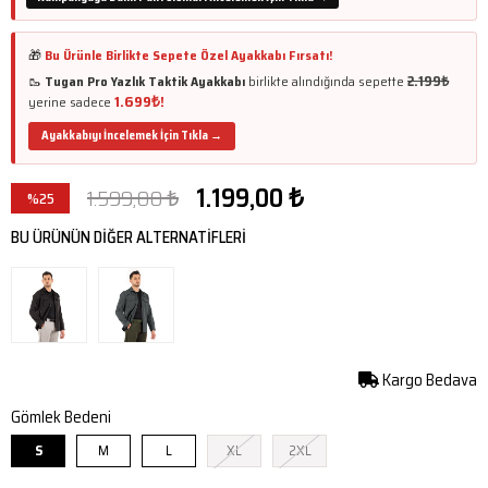
🎁
Bu Ürünle Birlikte Sepete Özel Ayakkabı Fırsatı!
🥾
Tugan Pro Yazlık Taktik Ayakkabı
birlikte alındığında sepette
2.199₺
1.699₺!
yerine sadece
Ayakkabıyı İncelemek İçin Tıkla →
1.199,00 ₺
1.599,00 ₺
%
25
İndirim
BU ÜRÜNÜN DİĞER ALTERNATİFLERİ
Kargo Bedava
Gömlek Bedeni
S
M
L
XL
2XL