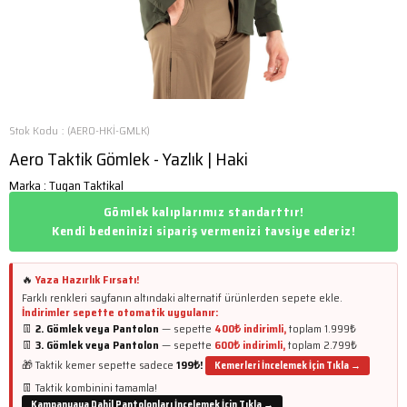
Stok Kodu
(AERO-HKİ-GMLK)
Aero Taktik Gömlek - Yazlık | Haki
Marka
:
Tugan Taktikal
Gömlek kalıplarımız standarttır!
Kendi bedeninizi sipariş vermenizi tavsiye ederiz!
🔥
Yaza Hazırlık Fırsatı!
Farklı renkleri sayfanın altındaki alternatif ürünlerden sepete ekle.
İndirimler sepette otomatik uygulanır:
👖
2.
Gömlek
veya Pantolon
— sepette
400₺ indirimli,
toplam 1.999₺
👖
3.
Gömlek
veya Pantolon
— sepette
600₺ indirimli,
toplam 2.799₺
🎁 Taktik kemer sepette sadece
199₺!
Kemerleri İncelemek İçin Tıkla →
👖 Taktik kombinini tamamla!
Kampanyaya Dahil Pantolonları İncelemek İçin Tıkla →