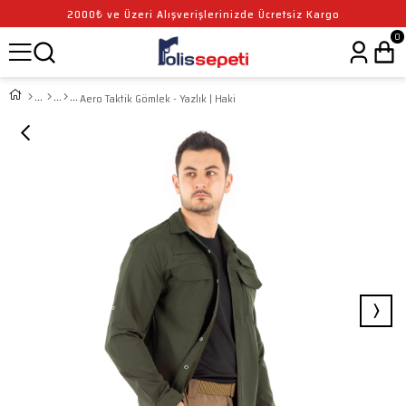
2000₺ ve Üzeri Alışverişlerinizde Ücretsiz Kargo
0
Aero Taktik Gömlek - Yazlık | Haki
›