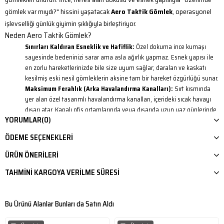
gömlek var mıydı?" hissini yaşatacak
Aero Taktik Gömlek
, operasyonel
işlevselliği günlük giyimin şıklığıyla birleştiriyor.
Neden Aero Taktik Gömlek?
Sınırları Kaldıran Esneklik ve Hafiflik:
Özel dokuma ince kumaşı
sayesinde bedeninizi sarar ama asla ağırlık yapmaz. Esnek yapısı ile
en zorlu hareketlerinizde bile size uyum sağlar; daralan ve kaskatı
kesilmiş eski nesil gömleklerin aksine tam bir hareket özgürlüğü sunar.
Maksimum Ferahlık (Arka Havalandırma Kanalları):
Sırt kısmında
yer alan özel tasarımlı havalandırma kanalları, içerideki sıcak havayı
dışarı atar. Kapalı ofis ortamlarında veya dışarıda uzun yaz günlerinde
YORUMLAR
(0)
terlemeyi minimuma indirerek gün boyu nefes alır.
Bakım Kolaylığı (Hızlı Kuruma ve Ütü İstemez):
Ütü gerektirmeyen
ÖDEME SEÇENEKLERI
ve çabuk kuruyan kumaş teknolojisi sayesinde en yoğun günlerde ve
seyahatlerde bile ütü derdiyle uğraşmadan yıka giy pratikliğini ve
ÜRÜN ÖNERILERI
konforunu yaşarsınız.
TAHMINI KARGOYA VERILME SÜRESI
Operasyonel İşlevsellik (Cepler ve Katlanabilir Kol):
Mevsime ve
ortama anında adapte olabilmeniz için sabitleme düğmeli katlanabilir
kol tasarımına sahiptir. Göğüs kısmındaki cırtlı ve işlevsel ön cepler ise
Bu Ürünü Alanlar Bunları da Satın Aldı
teçhizatlarınızı veya kişisel eşyalarınızı güvenle ve kolayca taşımanız
için dizayn edilmiştir.