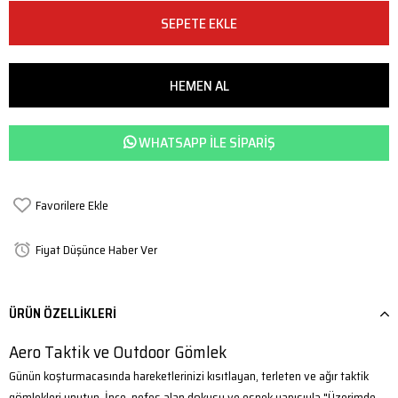
WHATSAPP ILE SIPARIŞ
Favorilere Ekle
Fiyat Düşünce Haber Ver
ÜRÜN ÖZELLIKLERI
Aero Taktik ve Outdoor Gömlek
Günün koşturmacasında hareketlerinizi kısıtlayan, terleten ve ağır taktik
gömlekleri unutun. İnce, nefes alan dokusu ve esnek yapısıyla "Üzerimde